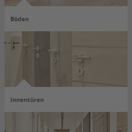
Böden
Innentüren